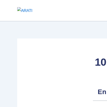
Ir
al
contenido
10
En