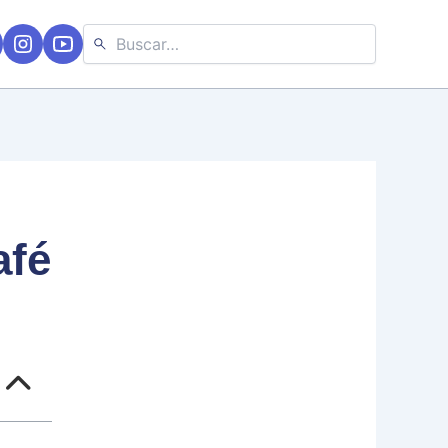
Buscar:
afé