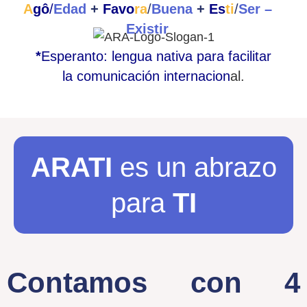
A
gô
/
Edad
+
Favo
ra
/
Buena
+
Es
ti
/
Ser –
Existir
*
Esperanto: lengua nativa para facilitar
la comunicación internacion
al.
ARATI
es un abrazo
para
TI
Contamos con 4