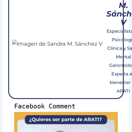
M.
Sánch
V
Especialist
Psicolog
Clínica y S
Mental
Gerontól
Experta 
bienestar
ARATI
Facebook Comment