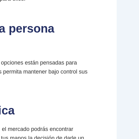
na persona
as opciones están pensadas para
es permita mantener bajo control sus
ica
n el mercado podrás encontrar
tus manos la decisión de darle un