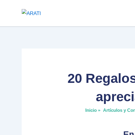
Ir
al
contenido
20 Regalos
apreci
Inicio »
Artículos y Co
En